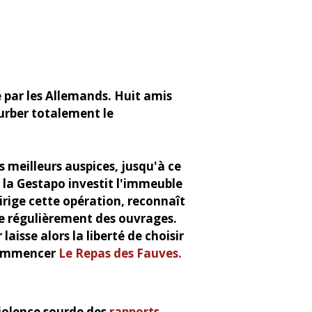
e par les Allemands. Huit amis
turber totalement le
es meilleurs auspices, jusqu'à ce
, la Gestapo investit l'immeuble
dirige cette opération, reconnaît
ète régulièrement des ouvrages.
aisse alors la liberté de choisir
 commencer
Le Repas des Fauves.
violence sourde des
rapports