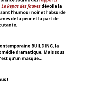
,
Le Repas des fauves
dévoile la
ssant l’humour noir et l’absurde
mes de la peur et la part de
cutante.
e contemporaine BUILDING, la
 comédie dramatique.
Mais sous
, n’est qu’un masque…
ous !