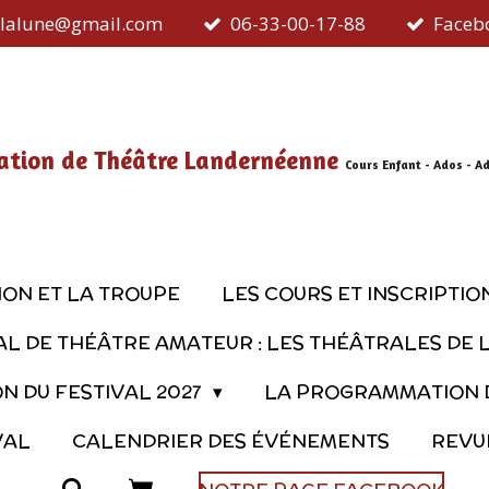
delalune@gmail.com
06-33-00-17-88
Facebo
ation de Théâtre Landernéenne
Cours Enfant - Ados - A
ION ET LA TROUPE
LES COURS ET INSCRIPTIO
AL DE THÉÂTRE AMATEUR : LES THÉÂTRALES DE 
 DU FESTIVAL 2027
LA PROGRAMMATION D
VAL
CALENDRIER DES ÉVÉNEMENTS
REVU