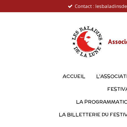
Contact : lesbaladins
Passer
au
contenu
principal
Associ
ACCUEIL
L'ASSOCIAT
FESTIV
LA PROGRAMMATION
LA BILLETTERIE DU FESTI