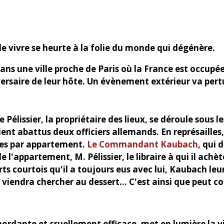
 de vivre se heurte à la folie du monde
qui dégénère.
ans une ville proche de Paris où la France est occupé
versaire de leur hôte. Un évènement extérieur va per
Pélissier, la propriétaire des lieux, se déroule sous l
ent abattus deux officiers allemands. En représailles
ges par appartement.
Le Commandant Kaubach
, qui 
e l'appartement, M. Pélissier, le libraire à qui il ach
s courtois qu'il a toujours eus avec lui, Kaubach leur l
 viendra chercher au dessert... C'est ainsi que peut
 mordante et cruellement efficace, met en lumière la 