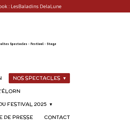
ok : LesBaladins DelaLune
dultes Spectacles - Festival - Stage
N
NOS SPECTACLES
L'ÉLORN
U FESTIVAL 2025
E DE PRESSE
CONTACT