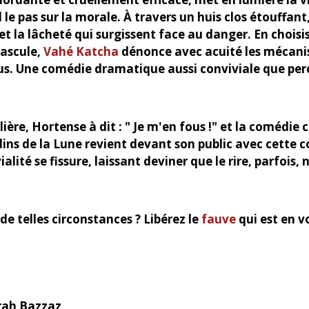
 le pas sur la morale. À travers un huis clos étouffant
 et la lâcheté qui surgissent face au danger. En choisi
bascule,
Vahé Katcha
dénonce avec acuité les mécanis
us. Une comédie dramatique aussi conviviale que per
ère, Hortense à dit : " Je m'en fous !" et la comédi
ns de la Lune revient devant son public avec cette
ialité se fissure, laissant deviner que le rire, parfois
e telles circonstances ? Libérez le
fauve
qui est en v
rah Bazzaz